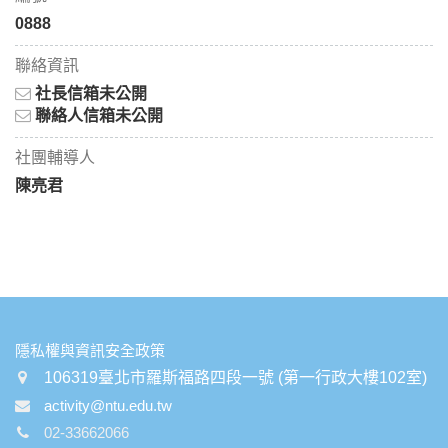
0888
聯絡資訊
社長信箱未公開
聯絡人信箱未公開
社團輔導人
陳亮君
:::
隱私權與資訊安全政策
106319臺北市羅斯福路四段一號 (第一行政大樓102室)
activity@ntu.edu.tw
02-33662066